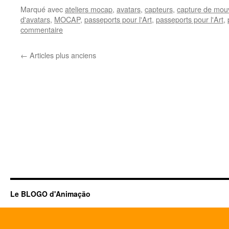
Marqué avec
ateliers mocap
,
avatars
,
capteurs
,
capture de mo
d'avatars
,
MOCAP
,
passeports pour l'Art
,
passeports pour l'Art
,
commentaire
←
Articles plus anciens
Le BLOGO d'Animação