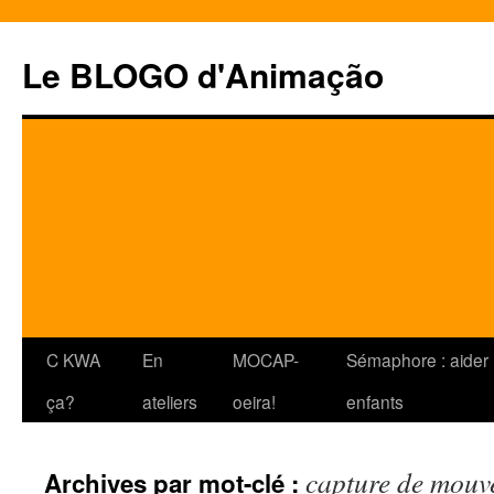
Le BLOGO d'Animação
Aller
C KWA
En
MOCAP-
Sémaphore : aider 
au
ça?
ateliers
oeira!
enfants
contenu
capture de mouv
Archives par mot-clé :