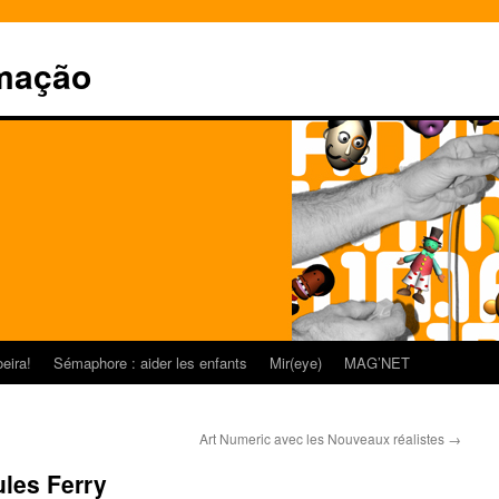
mação
eira!
Sémaphore : aider les enfants
Mir(eye)
MAG’NET
Art Numeric avec les Nouveaux réalistes
→
les Ferry