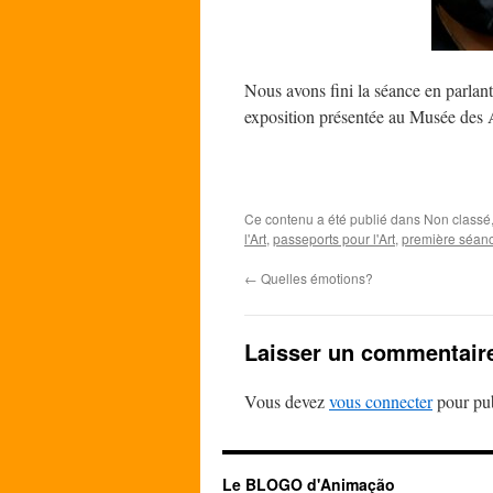
Nous avons fini la séance en parlant 
exposition présentée au Musée des
Ce contenu a été publié dans Non classé
l'Art
,
passeports pour l'Art
,
première séan
←
Quelles émotions?
Laisser un commentair
Vous devez
vous connecter
pour pub
Le BLOGO d'Animação