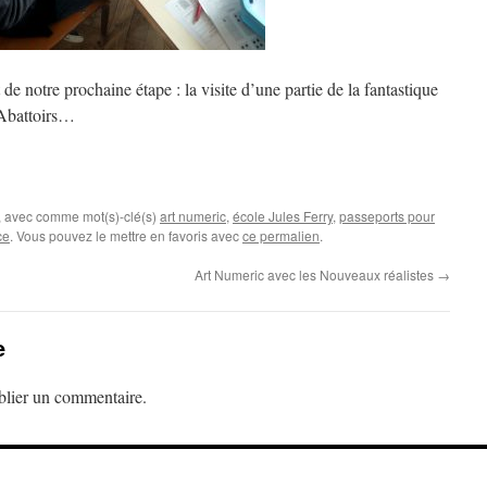
de notre prochaine étape : la visite d’une partie de la fantastique
 Abattoirs…
, avec comme mot(s)-clé(s)
art numeric
,
école Jules Ferry
,
passeports pour
ce
. Vous pouvez le mettre en favoris avec
ce permalien
.
Art Numeric avec les Nouveaux réalistes
→
e
lier un commentaire.