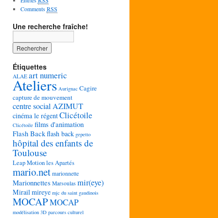
Entries
RSS
Comments
RSS
Une recherche fraîche!
Étiquettes
art numeric
ALAE
Ateliers
Cagire
Aurignac
capture de mouvement
centre social AZIMUT
Clicétoile
cinéma le régent
films d'animation
Clicétoile
Flash Back
flash back
gepetto
hôpital des enfants de
Toulouse
Leap Motion
les Apartés
mario.net
marionnette
mir(eye)
Marionnettes
Marsoulas
Mirail
mireye
mjc du saint gaudinois
MOCAP
MOCAP
modélisation 3D
parcours culturel