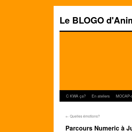
Le BLOGO d'Ani
C KWA ça?
En ateliers
MOCAP-o
Aller
au
←
Quelles émotions?
contenu
Parcours Numeric à Ju