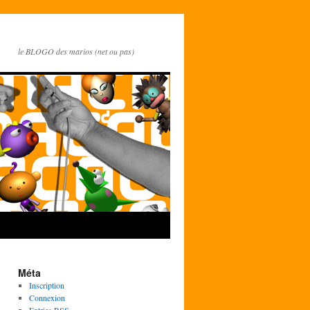
le BLOGO des marios (net ou pas)
Méta
Inscription
Connexion