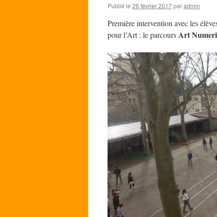
Publié le
26 février 2017
par
admin
Première intervention avec les élèves
Art Numeri
pour l’Art : le parcours