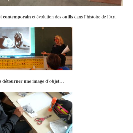
rt contemporain
outils
et évolution des
dans l’histoire de l’Art.
détourner une image d’objet
 à
…