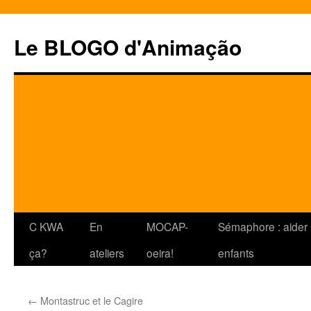
Le BLOGO d'Animação
Aller
C KWA
En
MOCAP-
Sémaphore : aider 
au
ça?
ateliers
oeira!
enfants
contenu
←
Montastruc et le Cagire