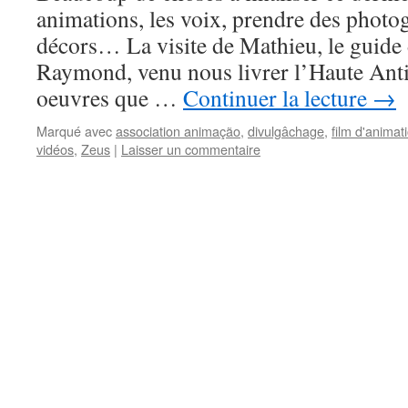
animations, les voix, prendre des photo
décors… La visite de Mathieu, le guide
Raymond, venu nous livrer l’Haute Anti
oeuvres que …
Continuer la lecture
→
Marqué avec
association animação
,
divulgâchage
,
film d'animat
vidéos
,
Zeus
|
Laisser un commentaire