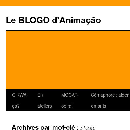
Le BLOGO d'Animação
Aller
C KWA
En
MOCAP-
Sémaphore : aider 
au
ça?
ateliers
oeira!
enfants
contenu
stage
Archives par mot-clé :