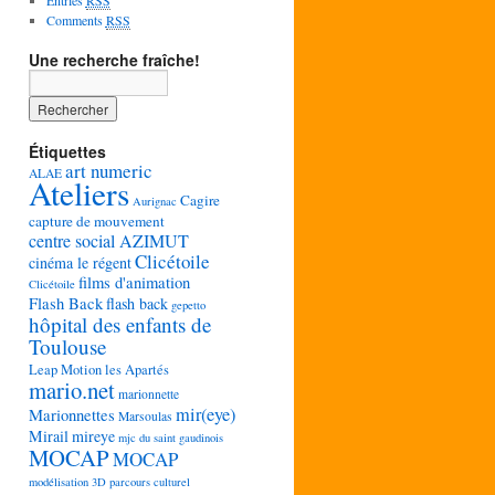
Entries
RSS
Comments
RSS
Une recherche fraîche!
Étiquettes
art numeric
ALAE
Ateliers
Cagire
Aurignac
capture de mouvement
centre social AZIMUT
Clicétoile
cinéma le régent
films d'animation
Clicétoile
Flash Back
flash back
gepetto
hôpital des enfants de
Toulouse
Leap Motion
les Apartés
mario.net
marionnette
mir(eye)
Marionnettes
Marsoulas
Mirail
mireye
mjc du saint gaudinois
MOCAP
MOCAP
modélisation 3D
parcours culturel