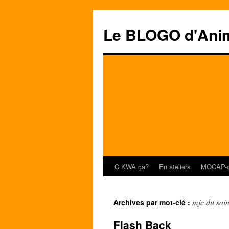
Le BLOGO d'Ani
C KWA ça?
En ateliers
MOCAP-o
Aller
au
mjc du sain
Archives par mot-clé :
contenu
Flash Back