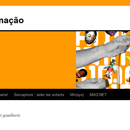
mação
eira!
Sémaphore : aider les enfants
Mir(eye)
MAG’NET
t gaudinois