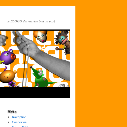
le BLOGO des marios (net ou pas)
Méta
Inscription
Connexion