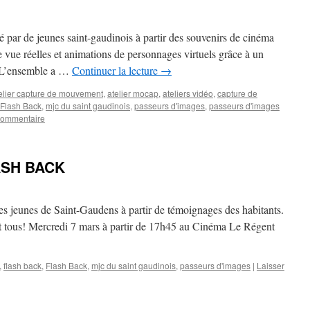
é par de jeunes saint-gaudinois à partir des souvenirs de cinéma
e vue réelles et animations de personnages virtuels grâce à un
 L’ensemble a …
Continuer la lecture
→
elier capture de mouvement
,
atelier mocap
,
ateliers vidéo
,
capture de
Flash Back
,
mjc du saint gaudinois
,
passeurs d'images
,
passeurs d'images
commentaire
LASH BACK
les jeunes de Saint-Gaudens à partir de témoignages des habitants.
 et tous! Mercredi 7 mars à partir de 17h45 au Cinéma Le Régent
,
flash back
,
Flash Back
,
mjc du saint gaudinois
,
passeurs d'images
|
Laisser