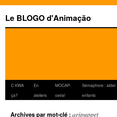
Le BLOGO d'Animação
Aller
C KWA
En
MOCAP-
Sémaphore : aider 
au
ça?
ateliers
oeira!
enfants
contenu
aripuppet
Archives par mot-clé :