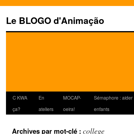
Le BLOGO d'Animação
Aller
C KWA
En
MOCAP-
Sémaphore : aider 
au
ça?
ateliers
oeira!
enfants
contenu
college
Archives par mot-clé :