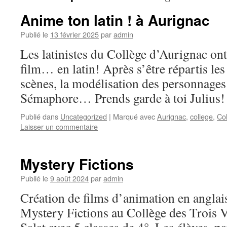
Anime ton latin ! à Aurignac
Publié le
13 février 2025
par
admin
Les latinistes du Collège d’Aurignac ont
film… en latin! Après s’être répartis les
scènes, la modélisation des personnage
Sémaphore… Prends garde à toi Julius!
Publié dans
Uncategorized
|
Marqué avec
Aurignac
,
college
,
Col
Laisser un commentaire
Mystery Fictions
Publié le
9 août 2024
par
admin
Création de films d’animation en anglai
Mystery Fictions au Collège des Trois V