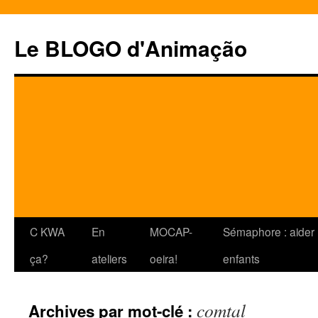
Le BLOGO d'Animação
Aller
C KWA
En
MOCAP-
Sémaphore : aider 
au
ça?
ateliers
oeira!
enfants
contenu
comtal
Archives par mot-clé :