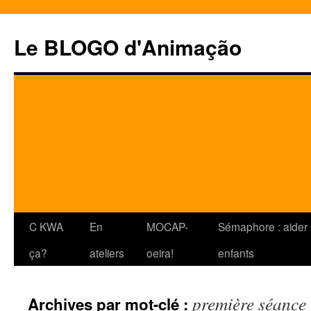
Le BLOGO d'Animação
Aller
C KWA
En
MOCAP-
Sémaphore : aider 
au
ça?
ateliers
oeira!
enfants
contenu
première séance
Archives par mot-clé :