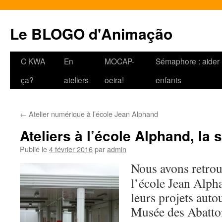
Le BLOGO d'Animação
Aller
C KWA
En
MOCAP-
Sémaphore : aider 
au
ça?
ateliers
oeira!
enfants
contenu
←
Atelier numérique à l’école Jean Alphand
Ateliers à l’école Alphand, la 
Publié le
4 février 2016
par
admin
Nous avons retrou
l’école Jean Alph
leurs projets autou
Musée des Abattoi